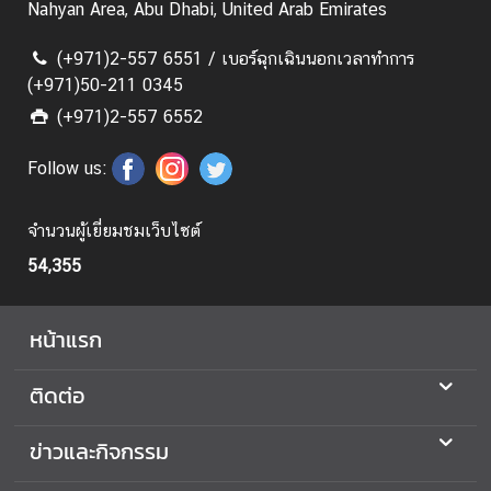
อ
Nahyan Area, Abu Dhabi, United Arab Emirates
ก
ร
(+971)2-557 6551 / เบอร์ฉุกเฉินนอกเวลาทำการ
า
(+971)50-211 0345
ช
(+971)2-557 6552
อ
า
Follow us:
ณ
า
จำนวนผู้เยี่ยมชมเว็บไซต์
จั
ก
54,355
ร
พ
หน้าแรก
.
ศ
ติดต่อ
.
2
ข่าวและกิจกรรม
5
6