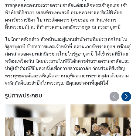
ล
ราชกุศลและลงนามถวายความอาลัยแด่สมเด็จพระเจ้าลูกเธอ เจ้า
ะ
ฟ้าพัชรกิติยาภา นเรนทิราเทพยวดี กรมหลวงราชสาริณีสิริพัชร
ป
มหาวัชรราชธิดา ในวาระสัตตมวาร (ครบรอบ ๗ วันแห่งการ
ร
สิ้นพระชนม์) ณ ที่ทำการสถานเอกอัครราชทูต ณ กรุงอาบูดาบี
ะ
ในโอกาสดังกล่าว หัวหน้าและผู้แทนสำนักงานทีมประเทศไทยใน
ก
รัฐอาบูดาบี ข้าราชการและเจ้าหน้าที่ สถานเอกอัครราชทูตฯ พร้อมคู่
า
สมรส ตลอดจนพสกนิกรชาวไทยในรัฐอาบูดาบี ได้เข้าร่วมพิธีโดย
ศ
พร้อมเพรียงกัน โดยประธานในพิธีได้กล่าวคำถวายความอาลัยและ
นำผู้เข้าร่วมพิธียืนสงบนิ่งเพื่อถวายความอาลัย ก่อนร่วมพิธีเจริญ
บ
พระพุทธมนต์และเจริญจิตภาวนาอุทิศถวายพระราชกุศล ด้วยความ
ริ
จงรักภักดีและสำนึกในพระกรุณาธิคุณอย่างหาที่สุดมิได้
ก
รูปภาพประกอบ
า
ร
ฝ่
า