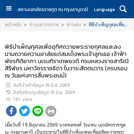
สถานเอกอัครราชทูต ณ กรุงอาบูดาบี
Language
ห
หน้าหลัก
ข่าวและประกาศ
ข่าวเด่น
พิธีบำเพ็ญกุศลเพื่ออุทิศถวายพระราชกุศลและลงนามถวายความอาลัยแด่สมเด็จพระเจ้าลูกเธอ เจ้าฟ้าพัชรกิติยาภา นเรนทิราเทพยวดี กรมหลวงราชสาริณีสิริพัชร มหาวัชรราชธิดา ในวาระสัตตมวาร (ครบรอบ ๗ วันแห่งการสิ้นพระชนม์)
น้
า
แ
พิธีบำเพ็ญกุศลเพื่ออุทิศถวายพระราชกุศลและลง
ร
นามถวายความอาลัยแด่สมเด็จพระเจ้าลูกเธอ เจ้าฟ้า
ก
พัชรกิติยาภา นเรนทิราเทพยวดี กรมหลวงราชสาริณี
สิริพัชร มหาวัชรราชธิดา ในวาระสัตตมวาร (ครบรอบ
ติ
๗ วันแห่งการสิ้นพระชนม์)
ด
ต่
วันที่นำเข้าข้อมูล
19 มิ.ย. 2569
อ
วันที่ปรับปรุงข้อมูล
19 มิ.ย. 2569
181
view
ข่
า
ว
เมื่อวันที่ 19 มิถุนายน 2569 นายพลพงศ์ วังแพน เอกอัครราชทูต
แ
ณ กรุงอาบูดาบี เป็นประธานในพิธีบำเพ็ญกุศลเพื่ออุทิศถวายพระ