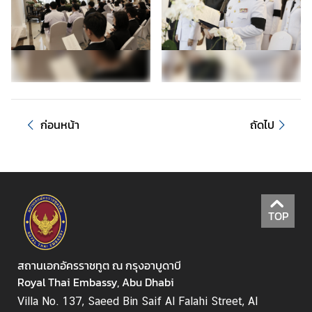
ย
แ
ร
ง
ง
า
น
ก่อนหน้า
ถัดไป
ก
า
ร
เ
ลื
TOP
อ
ก
ตั้
สถานเอกอัครราชทูต ณ กรุงอาบูดาบี
ง
Royal Thai Embassy, Abu Dhabi
น
Villa No. 137, Saeed Bin Saif Al Falahi Street, Al