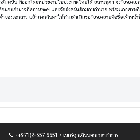
ต้นฉบับ ที่ออกโดยหน่วยงานในประเทศไทยได้ สถานทูตฯ จะรับรองเอกส
อมอบอํานาจที่สถานทูตฯ และจัดส่งหนังสือมอบอํานาจ พร้อมเอกสารต้นฉบั
ของเอกสาร แล้วส่งกลับมาให้ท่านดําเนินขอรับรองลายมือชื่อเจ้าหน้าที
(+971)2-557 6551 / เบอร์ฉุกเฉินนอกเวลาทำการ