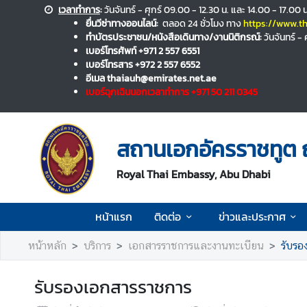
เวลาทำการ
:
วันจันทร์ - ศุกร์ 09.00 - 12.30 น. และ 14.00 - 17.
ยื่นวีซ่าทางออนไลน์:
ตลอด 24 ชั่วโมง ทาง
https://www.th
ทำบัตรประชาชน/หนังสือเดินทาง/งานนิติกรณ์:
วันจันทร์ -
ห
เบอร์โทรศัพท์ +971 2 557 6551
น้
เบอร์โทรสาร +972 2 557 6552
า
อีเมล thaiauh@emirates.net.ae
เบอร์ฉุกเฉินนอกเวลาทำการ +971 50 211 0345
แ
ร
ก
สถานเอกอัครราชทูต 
ติ
ด
Royal Thai Embassy, Abu Dhabi
ต่
อ
หน้าแรก
ติดต่อ
ข่าวและประกาศ
หน้าหลัก
บริการ
เอกสารราชการและงานทะเบียน
รับรอ
ข่
า
ว
รับรองเอกสารราชการ
แ