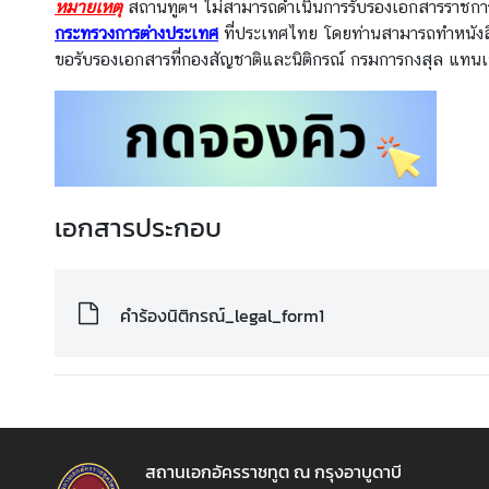
ย
หมายเหตุ
สถานทูตฯ ไม่สามารถดําเนินการรับรองเอกสารราชการ
แ
กระทรวงการต่างประเทศ
ที่ประเทศไทย โดยท่านสามารถทําหนังสื
ร
ขอรับรองเอกสารที่กองสัญชาติและนิติกรณ์ กรมการกงสุล แทนเจ้า
ง
ง
า
น
เอกสารประกอบ
ก
า
ร
เ
คำร้องนิติกรณ์_legal_form1
ลื
อ
ก
ตั้
ง
น
สถานเอกอัครราชทูต ณ กรุงอาบูดาบี