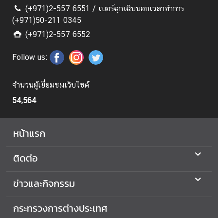
ย
(+971)2-557 6551 / เบอร์ฉุกเฉินนอกเวลาทำการ
แ
(+971)50-211 0345
ร
(+971)2-557 6552
ง
ง
Follow us:
า
น
จำนวนผู้เยี่ยมชมเว็บไซต์
54,564
ก
า
ร
หน้าแรก
เ
ลื
ติดต่อ
อ
ก
ข่าวและกิจกรรม
ตั้
ง
กระทรวงการต่างประเทศ
น