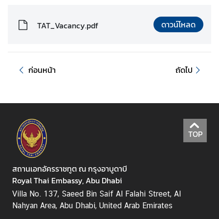
ล
ะ
ดาวน์โหลด
TAT_Vacancy.pdf
ป
ร
ะ
ก
ก่อนหน้า
ถัดไป
า
ศ
บ
ริ
TOP
ก
า
ร
สถานเอกอัครราชทูต ณ กรุงอาบูดาบี
Royal Thai Embassy, Abu Dhabi
Villa No. 137, Saeed Bin Saif Al Falahi Street, Al
ฝ่
Nahyan Area, Abu Dhabi, United Arab Emirates
า