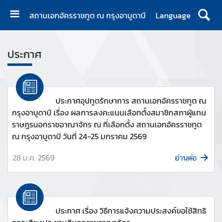
สถานเอกอัครราชทูต ณ กรุงอาบูดาบี
Language
ห
น้
ประกาศ
า
แ
ร
ก
ประกาศอุปทูตรักษาการ สถานเอกอัครราชทูต ณ
กรุงอาบูดาบี เรื่อง ผลการลงคะแนนเลือกตั้งสมาชิกสภาผู้แทน
ติ
ราษฎรนอกราชอาณาจักร ณ ที่เลือกตั้ง สถานเอกอัครราชทูต
ด
ณ กรุงอาบูดาบี วันที่ 24-25 มกราคม 2569
ต่
อ
28 ม.ค. 2569
อ่านต่อ
ข่
า
ว
ประกาศ เรื่อง วิธีการแจ้งความประสงค์ขอใช้สิทธิ
แ