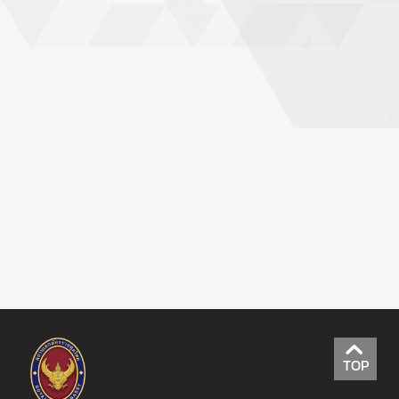
9
ก
ร
ะ
ท
ร
ว
ง
ก
า
ร
ต่
า
ง
ป
ร
TOP
ะ
เ