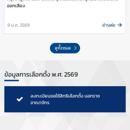
อ
ออกเสียง
ก
ร
า
9 ม.ค. 2569
อ่านต่อ
ช
อ
า
ดูทั้งหมด
ณ
า
จั
ก
ข้อมูลการเลือกตั้ง พ.ศ. 2569
ร
พ
.
ลงทะเบียนขอใช้สิทธิเลือกตั้ง นอกราช
ศ
อาณาจักร
.
2
5
6