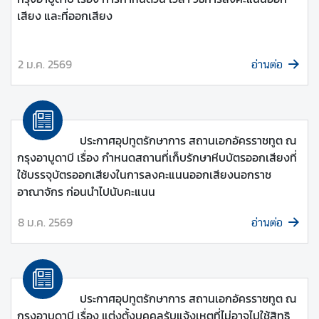
ย
เสียง และที่ออกเสียง
แ
ร
ง
2 ม.ค. 2569
อ่านต่อ
ง
า
น
ประกาศอุปทูตรักษาการ สถานเอกอัครราชทูต ณ
ก
กรุงอาบูดาบี เรื่อง กำหนดสถานที่เก็บรักษาหีบบัตรออกเสียงที่
า
ใช้บรรจุบัตรออกเสียงในการลงคะแนนออกเสียงนอกราช
ร
อาณาจักร ก่อนนำไปนับคะแนน
เ
ลื
8 ม.ค. 2569
อ่านต่อ
อ
ก
ตั้
ง
ประกาศอุปทูตรักษาการ สถานเอกอัครราชทูต ณ
น
กรุงอาบูดาบี เรื่อง แต่งตั้งบุคคลรับแจ้งเหตุที่ไม่อาจไปใช้สิทธิ