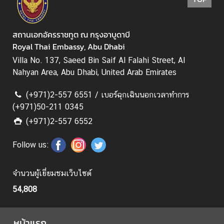
ย
แ
ร
สถานเอกอัครราชทูต ณ กรุงอาบูดาบี
ง
Royal Thai Embassy, Abu Dhabi
ง
Villa No. 137, Saeed Bin Saif Al Falahi Street, Al
า
Nahyan Area, Abu Dhabi, United Arab Emirates
น
(+971)2-557 6551 / เบอร์ฉุกเฉินนอกเวลาทำการ
ก
(+971)50-211 0345
า
(+971)2-557 6552
ร
เ
Follow us:
ลื
อ
จำนวนผู้เยี่ยมชมเว็บไซต์
ก
ตั้
54,808
ง
น
หน้าแรก