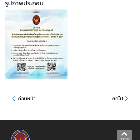
รูปภาพประกอบ
ล
ะ
ป
ร
ะ
ก
า
ศ
บ
ริ
ก
ก่อนหน้า
ถัดไป
า
ร
ฝ่
า
TOP