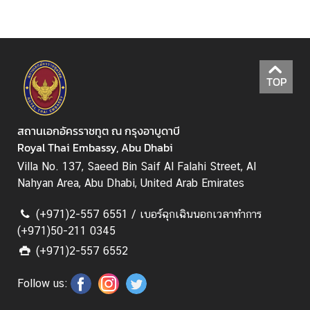
ล
ะ
ป
ร
ะ
TOP
ก
า
ศ
สถานเอกอัครราชทูต ณ กรุงอาบูดาบี
Royal Thai Embassy, Abu Dhabi
Villa No. 137, Saeed Bin Saif Al Falahi Street, Al
บ
Nahyan Area, Abu Dhabi, United Arab Emirates
ริ
ก
(+971)2-557 6551 / เบอร์ฉุกเฉินนอกเวลาทำการ
า
(+971)50-211 0345
ร
(+971)2-557 6552
ฝ่
Follow us:
า