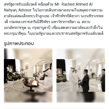
ล
สหรัฐอาหรับเอมิเรตส์ พร้อมด้วย Mr. Rashed Ahmed Al
ะ
Nahyan, Advisor ในโอกาสเดินทางมาลงนามในสมุดถวายความ
ป
อาลัยแด่สมเด็จพระเจ้าลูกเธอ เจ้าฟ้าพัชรกิติยาภา นเรนทิราเทพย
ร
วดี กรมหลวงราชสาริณีสิริพัชร มหาวัชรราชธิดา ณ สถาน
ะ
เอกอัครราชทูต ณ กรุงอาบูดาบี เพื่อแสดงความอาลัยและรำลึกใน
ก
พระกรุณาธิคุณ ในนามรัฐบาลและประชาชนสหรัฐอาหรับเอมิเรตส์
า
รูปภาพประกอบ
ศ
บ
ริ
ก
า
ร
ฝ่
า