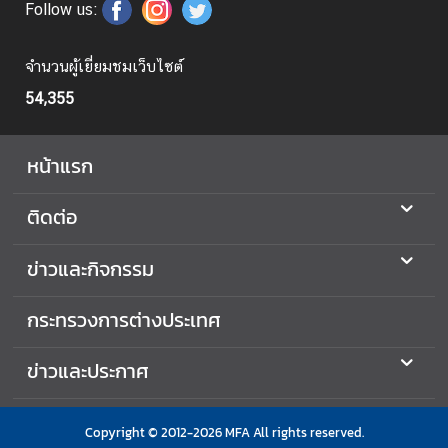
อ
Follow us:
ก
ร
จำนวนผู้เยี่ยมชมเว็บไซต์
า
ช
54,355
อ
า
หน้าแรก
ณ
า
ติดต่อ
จั
ก
ข่าวและกิจกรรม
ร
พ
.
กระทรวงการต่างประเทศ
ศ
.
ข่าวและประกาศ
2
5
Copyright © 2012-2026 MFA All rights reserved.
6