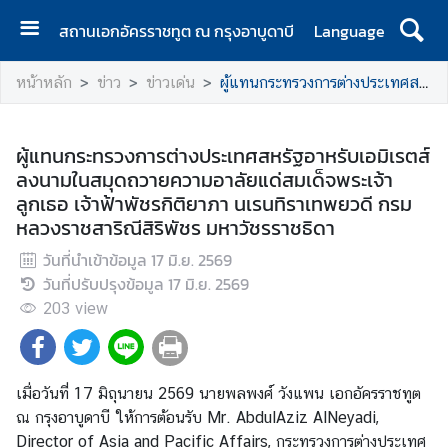
สถานเอกอัครราชทูต ณ กรุงอาบูดาบี
Language
ห
หน้าหลัก
ข่าว
ข่าวเด่น
ผู้แทนกระทรวงการต่างประเทศสหรัฐอาหรับเอมิเรตส์ ลงนามในสมุดถวายความอาลัยแด่สมเด็จพระเจ้าลูกเธอ เจ้าฟ้าพัชรกิติยาภา นเรนทิราเทพยวดี กรมหลวงราชสาริณีสิริพัชร มหาวัชรราชธิดา
น้
า
แ
ผู้แทนกระทรวงการต่างประเทศสหรัฐอาหรับเอมิเรตส์
ร
ลงนามในสมุดถวายความอาลัยแด่สมเด็จพระเจ้า
ก
ลูกเธอ เจ้าฟ้าพัชรกิติยาภา นเรนทิราเทพยวดี กรม
หลวงราชสาริณีสิริพัชร มหาวัชรราชธิดา
ติ
ด
วันที่นำเข้าข้อมูล
17 มิ.ย. 2569
ต่
วันที่ปรับปรุงข้อมูล
17 มิ.ย. 2569
อ
203
view
ข่
า
เมื่อวันที่ 17 มิถุนายน 2569 นายพลพงศ์ วังแพน เอกอัครราชทูต
ว
ณ กรุงอาบูดาบี ให้การต้อนรับ Mr. AbdulAziz AlNeyadi,
แ
Director of Asia and Pacific Affairs, กระทรวงการต่างประเทศ