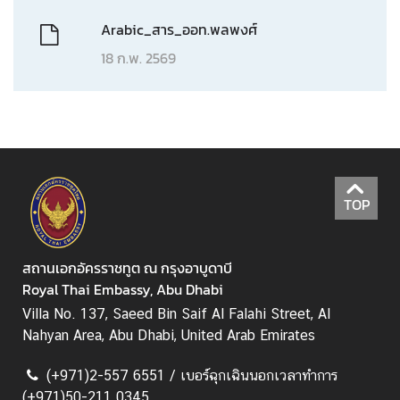
ล
Arabic_สาร_ออท.พลพงศ์
ะ
ป
18 ก.พ. 2569
ร
ะ
ก
า
ศ
TOP
บ
ริ
ก
สถานเอกอัครราชทูต ณ กรุงอาบูดาบี
า
Royal Thai Embassy, Abu Dhabi
ร
Villa No. 137, Saeed Bin Saif Al Falahi Street, Al
Nahyan Area, Abu Dhabi, United Arab Emirates
ฝ่
(+971)2-557 6551 / เบอร์ฉุกเฉินนอกเวลาทำการ
า
(+971)50-211 0345