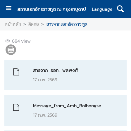
สถานเอกอัครราชทูต ณ กรุงอาบูดาบี
Language
ห
หน้าหลัก
ติดต่อ
สารจากเอกอัครราชทูต
น้
า
684
แ
view
ร
ก
ติ
สารจาก_ออท._พลพงศ์
ด
17 ก.พ. 2569
ต่
อ
Message_from_Amb_Bolbongse
ข่
า
17 ก.พ. 2569
ว
แ