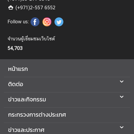
ย
แ
(+971)2-557 6552
ร
Follow us:
ง
ง
า
จำนวนผู้เยี่ยมชมเว็บไซต์
น
54,703
ก
หน้าแรก
า
ร
ติดต่อ
เ
ลื
ข่าวและกิจกรรม
อ
ก
ตั้
กระทรวงการต่างประเทศ
ง
น
ข่าวและประกาศ