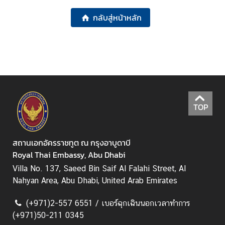
ล
กลับสู่หน้าหลัก
ะ
ป
ร
ะ
ก
า
ศ
TOP
บ
ริ
สถานเอกอัครราชทูต ณ กรุงอาบูดาบี
ก
Royal Thai Embassy, Abu Dhabi
า
Villa No. 137, Saeed Bin Saif Al Falahi Street, Al
ร
Nahyan Area, Abu Dhabi, United Arab Emirates
ฝ่
(+971)2-557 6551 / เบอร์ฉุกเฉินนอกเวลาทำการ
า
(+971)50-211 0345