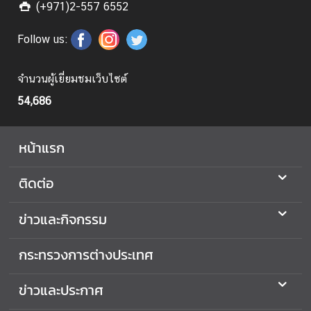
ย
(+971)2-557 6552
แ
ร
Follow us:
ง
ง
จำนวนผู้เยี่ยมชมเว็บไซต์
า
54,686
น
หน้าแรก
ก
า
ร
ติดต่อ
เ
ลื
ข่าวและกิจกรรม
อ
ก
กระทรวงการต่างประเทศ
ตั้
ง
ข่าวและประกาศ
น