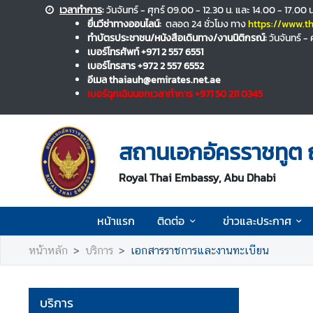
เวลาทำการ
:
วันจันทร์ - ศุกร์ 09.00 - 12.30 น. และ 14.00 - 17.
ยื่นวีซ่าทางออนไลน์:
ตลอด 24 ชั่วโมง ทาง
https://www.th
ทำบัตรประชาชน/หนังสือเดินทาง/งานนิติกรณ์:
วันจันทร์ -
ห
เบอร์โทรศัพท์ +971 2 557 6551
น้
เบอร์โทรสาร +972 2 557 6552
า
อีเมล thaiauh@emirates.net.ae
เบอร์ฉุกเฉินนอกเวลาทำการ +971 50 211 0345
แ
ร
ก
สถานเอกอัครราชทูต 
ติ
ด
Royal Thai Embassy, Abu Dhabi
ต่
อ
หน้าแรก
ติดต่อ
ข่าวและประกาศ
หน้าหลัก
บริการ
เอกสารราชการและงานทะเบียน
ข่
า
ว
บริการ
แ