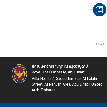
ย
แ
ร
ง
ง
า
น
10 พ.ค.
ก
า
ร
สถานเอกอัครราชทูต ณ กรุงอาบูดาบี
เ
Royal Thai Embassy, Abu Dhabi
ลื
Villa No. 137, Saeed Bin Saif Al Falahi
อ
Street, Al Nahyan Area, Abu Dhabi, United
ก
Arab Emirates
ตั้
ง
น