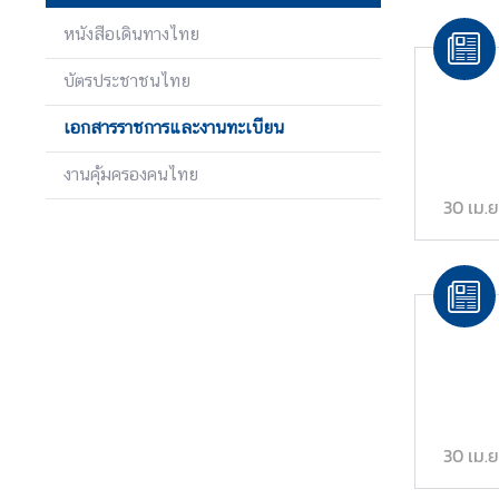
ล
หนังสือเดินทางไทย
ะ
ป
บัตรประชาชนไทย
ร
ะ
เอกสารราชการและงานทะเบียน
ก
า
งานคุ้มครองคนไทย
ศ
30 เม.ย
บ
ริ
ก
า
ร
ฝ่
30 เม.ย
า